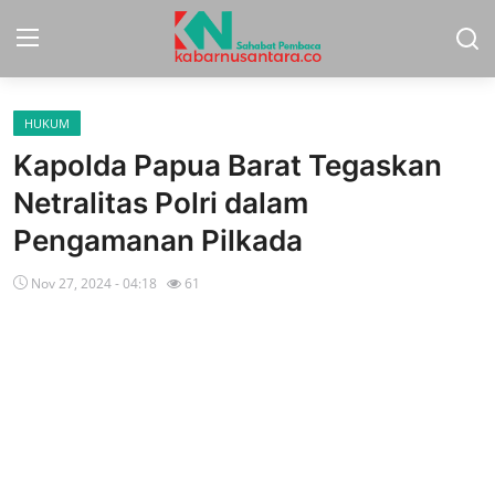
HUKUM
Home
Kapolda Papua Barat Tegaskan
Sport
Netralitas Polri dalam
Pengamanan Pilkada
Nasional
Nov 27, 2024 - 04:18
61
More
Daerah
Politik
Hukum
Opini