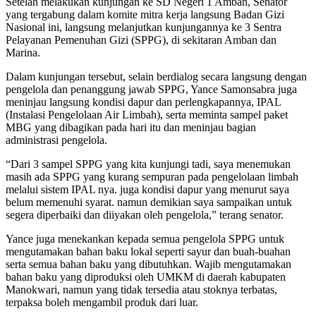
Setelah melakukan kunjungan ke SD Negeri 1 Amban, Senator
yang tergabung dalam komite mitra kerja langsung Badan Gizi
Nasional ini, langsung melanjutkan kunjungannya ke 3 Sentra
Pelayanan Pemenuhan Gizi (SPPG), di sekitaran Amban dan
Marina.
Dalam kunjungan tersebut, selain berdialog secara langsung dengan
pengelola dan penanggung jawab SPPG, Yance Samonsabra juga
meninjau langsung kondisi dapur dan perlengkapannya, IPAL
(Instalasi Pengelolaan Air Limbah), serta meminta sampel paket
MBG yang dibagikan pada hari itu dan meninjau bagian
administrasi pengelola.
“Dari 3 sampel SPPG yang kita kunjungi tadi, saya menemukan
masih ada SPPG yang kurang sempuran pada pengelolaan limbah
melalui sistem IPAL nya. juga kondisi dapur yang menurut saya
belum memenuhi syarat. namun demikian saya sampaikan untuk
segera diperbaiki dan diiyakan oleh pengelola,” terang senator.
Yance juga menekankan kepada semua pengelola SPPG untuk
mengutamakan bahan baku lokal seperti sayur dan buah-buahan
serta semua bahan baku yang dibutuhkan. Wajib mengutamakan
bahan baku yang diproduksi oleh UMKM di daerah kabupaten
Manokwari, namun yang tidak tersedia atau stoknya terbatas,
terpaksa boleh mengambil produk dari luar.