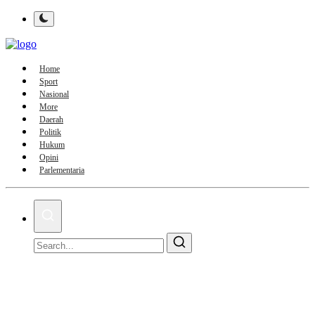
Home
Sport
Nasional
More
Daerah
Politik
Hukum
Opini
Parlementaria