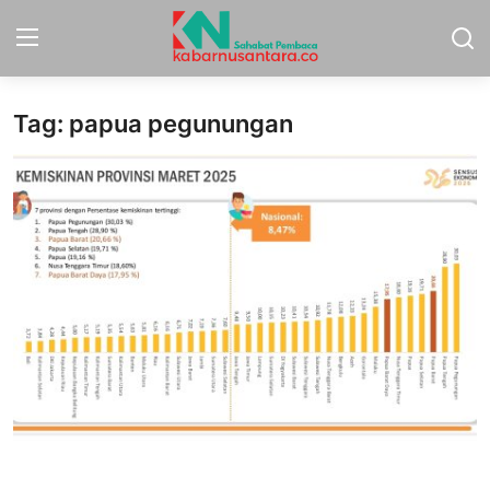
Tag: papua pegunungan
Home
Sport
Nasional
More
Daerah
Politik
Hukum
Opini