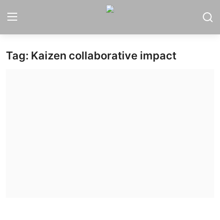
Tag: Kaizen collaborative impact
Home
Sport
Nasional
More
Daerah
Politik
Hukum
Opini