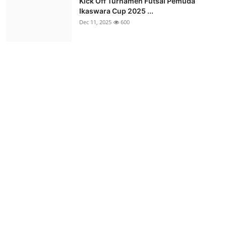
Kick Off Turnamen Futsal Pemuda
Ikaswara Cup 2025 ...
Dec 11, 2025
600