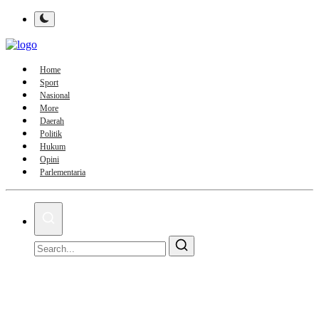
Home
Sport
Nasional
More
Daerah
Politik
Hukum
Opini
Parlementaria