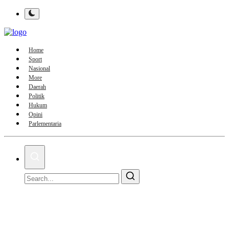
Home
Sport
Nasional
More
Daerah
Politik
Hukum
Opini
Parlementaria