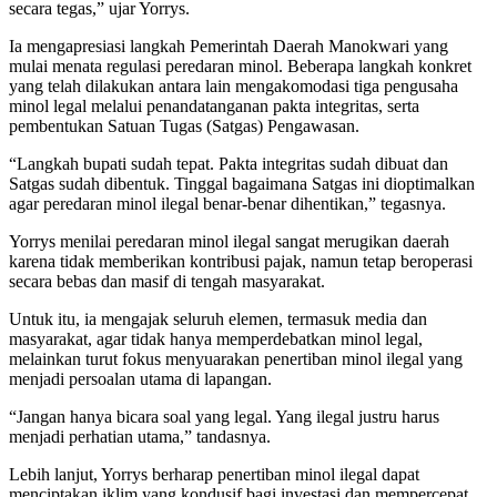
secara tegas,” ujar Yorrys.
Ia mengapresiasi langkah Pemerintah Daerah Manokwari yang
mulai menata regulasi peredaran minol. Beberapa langkah konkret
yang telah dilakukan antara lain mengakomodasi tiga pengusaha
minol legal melalui penandatanganan pakta integritas, serta
pembentukan Satuan Tugas (Satgas) Pengawasan.
“Langkah bupati sudah tepat. Pakta integritas sudah dibuat dan
Satgas sudah dibentuk. Tinggal bagaimana Satgas ini dioptimalkan
agar peredaran minol ilegal benar-benar dihentikan,” tegasnya.
Yorrys menilai peredaran minol ilegal sangat merugikan daerah
karena tidak memberikan kontribusi pajak, namun tetap beroperasi
secara bebas dan masif di tengah masyarakat.
Untuk itu, ia mengajak seluruh elemen, termasuk media dan
masyarakat, agar tidak hanya memperdebatkan minol legal,
melainkan turut fokus menyuarakan penertiban minol ilegal yang
menjadi persoalan utama di lapangan.
“Jangan hanya bicara soal yang legal. Yang ilegal justru harus
menjadi perhatian utama,” tandasnya.
Lebih lanjut, Yorrys berharap penertiban minol ilegal dapat
menciptakan iklim yang kondusif bagi investasi dan mempercepat