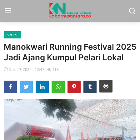
SPORT
Home
Manokwari Running Festival 2025
Sport
Jadi Ajang Kumpul Pelari Lokal
Nasional
Dec 29, 2025 - 12:47
113
More
Daerah
Politik
Hukum
Opini