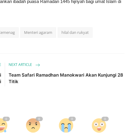
nkan ibadah puasa Ramadan 1445 hijriyah bagi umat Islam di
Kemenag
Menteri agaram
hilal dan rukyat
E
NEXT ARTICLE
i
Team Safari Ramadhan Manokwari Akan Kunjungi 28
i
Titik
0
0
0
0