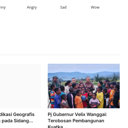
nny
Angry
Sad
Wow
dikasi Geografis
Pj Gubernur Velix Wanggai:
 pada Sidang...
Terobosan Pembangunan
Kuatka...