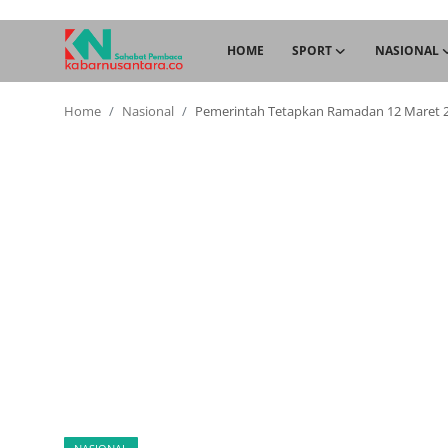
HOME
SPORT
NASIONAL
Home
Nasional
Pemerintah Tetapkan Ramadan 12 Maret 20
Home
Sport
Nasional
More
Daerah
Politik
Hukum
Opini