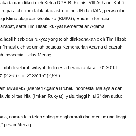
karta dan diikuti oleh Ketua DPR RI Komisi VIII Ashabul Kahfi,
m, para ahli ilmu falak atau astronomi UIN dan IAIN, perwakilan
ogi Klimatologi dan Geofisika (BMKG), Badan Informasi
Sahabat, serta Tim Hisab Rukyat Kementerian Agama.
 hasil hisab dan rukyat yang telah dilaksanakan oleh Tim Hisab
nfirmasi oleh sejumlah petugas Kementerian Agama di daerah
ruh Indonesia," jelas Menag.
ilal di seluruh wilayah Indonesia berada antara: - 0° 20‘ 01“
“ (2,26°) s.d. 2° 35‘ 15“ (2,59°).
lam MABIMS (Menteri Agama Brunei, Indonesia, Malaysia dan
visibilitas hilal (Imkan Rukyat), yaitu tinggi hilal 3° dan sudut
saja, namun kita tetap saling menghormati dan menjunjung tinggi
if," pesan Menag.