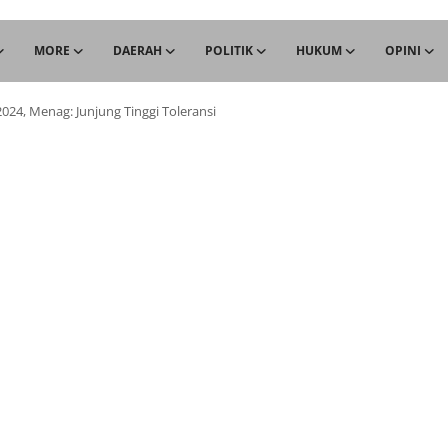
MORE
DAERAH
POLITIK
HUKUM
OPINI
24, Menag: Junjung Tinggi Toleransi