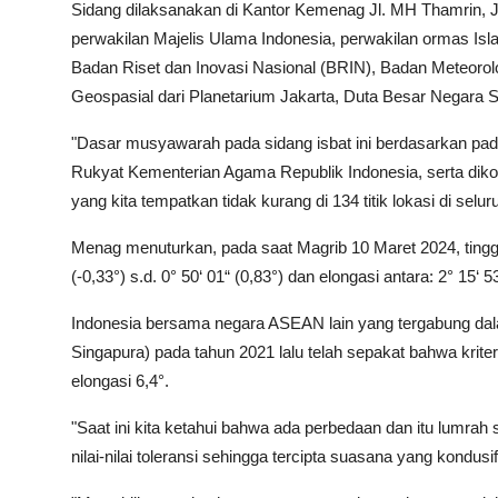
Sidang dilaksanakan di Kantor Kemenag Jl. MH Thamrin, Ja
perwakilan Majelis Ulama Indonesia, perwakilan ormas Isla
Badan Riset dan Inovasi Nasional (BRIN), Badan Meteorol
Geospasial dari Planetarium Jakarta, Duta Besar Negara 
"Dasar musyawarah pada sidang isbat ini berdasarkan pada
Rukyat Kementerian Agama Republik Indonesia, serta diko
yang kita tempatkan tidak kurang di 134 titik lokasi di selu
Menag menuturkan, pada saat Magrib 10 Maret 2024, tinggi h
(-0,33°) s.d. 0° 50‘ 01“ (0,83°) dan elongasi antara: 2° 15‘ 53
Indonesia bersama negara ASEAN lain yang tergabung da
Singapura) pada tahun 2021 lalu telah sepakat bahwa kriteria 
elongasi 6,4°.
"Saat ini kita ketahui bahwa ada perbedaan dan itu lumrah 
nilai-nilai toleransi sehingga tercipta suasana yang kondus