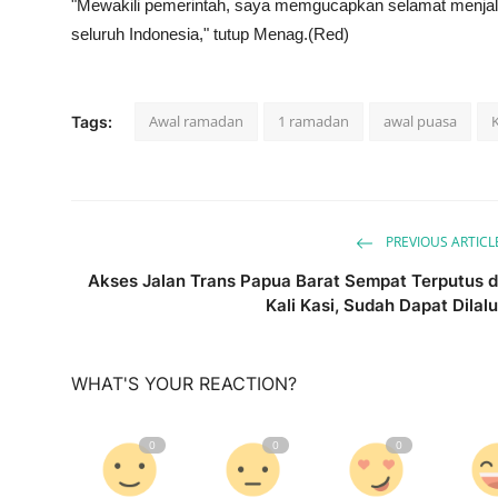
"Mewakili pemerintah, saya memgucapkan selamat menjala
seluruh Indonesia," tutup Menag.(Red)
Awal ramadan
1 ramadan
awal puasa
Tags:
PREVIOUS ARTICL
Akses Jalan Trans Papua Barat Sempat Terputus d
Kali Kasi, Sudah Dapat Dilalu
WHAT'S YOUR REACTION?
0
0
0