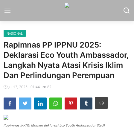
NASIONAL
Home
Rapimnas PP IPPNU 2025:
Sport
Deklarasi Eco Youth Ambassador,
Langkah Nyata Atasi Krisis Iklim
Nasional
Dan Perlindungan Perempuan
More
Jul 13, 2025 - 01:44
82
Daerah
Politik
Hukum
Rapimnas IPPNU Momen deklarasi Eco Youth Ambassador (Red)
Opini