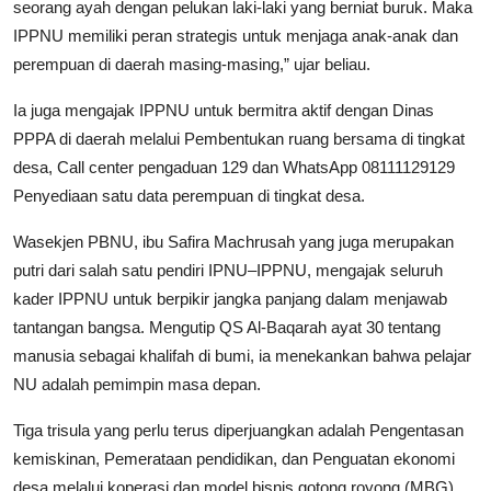
seorang ayah dengan pelukan laki-laki yang berniat buruk. Maka
IPPNU memiliki peran strategis untuk menjaga anak-anak dan
perempuan di daerah masing-masing,” ujar beliau.
Ia juga mengajak IPPNU untuk bermitra aktif dengan Dinas
PPPA di daerah melalui Pembentukan ruang bersama di tingkat
desa, Call center pengaduan 129 dan WhatsApp 08111129129
Penyediaan satu data perempuan di tingkat desa.
Wasekjen PBNU, ibu Safira Machrusah yang juga merupakan
putri dari salah satu pendiri IPNU–IPPNU, mengajak seluruh
kader IPPNU untuk berpikir jangka panjang dalam menjawab
tantangan bangsa. Mengutip QS Al-Baqarah ayat 30 tentang
manusia sebagai khalifah di bumi, ia menekankan bahwa pelajar
NU adalah pemimpin masa depan.
Tiga trisula yang perlu terus diperjuangkan adalah Pengentasan
kemiskinan, Pemerataan pendidikan, dan Penguatan ekonomi
desa melalui koperasi dan model bisnis gotong royong (MBG).