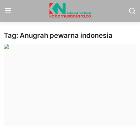
Tag: Anugrah pewarna indonesia
Home
Sport
Nasional
More
Daerah
Politik
Hukum
Opini