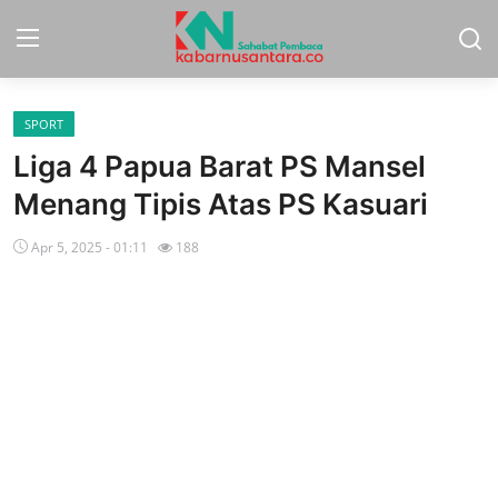
SPORT
Home
Liga 4 Papua Barat PS Mansel
Sport
Menang Tipis Atas PS Kasuari
Nasional
Apr 5, 2025 - 01:11
188
More
Daerah
Politik
Hukum
Opini