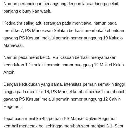
Namun pertandingan berlangsung dengan lancar hingga peluit
panjang dibunyikan wasit.
Kedua tim saling adu serangan pada menit awal namun pada
menit ke 7, PS Manokwari Selatan berhasil membuka kebuntuan
gawang PS Kasuari melalui pemain nomor punggung 10 Kaludio
Mariawasi.
Namun pada menit ke 15, PS Kasuari berhasil menyamakan
kedudukan 1-1 melalui pemain nomor punggung 12 Maikel Kaleb
Antoh.
Dengan kedudukan yang sama, intensitas pemain semakin tinggi
hingga pada menit ke 19, PS Mansel kembali berhasil membobol
gawang PS Kasuari melalui pemain nomor punggung 12 Calvin
Hegemur.
Tepat pada menit ke 45, pemain PS Mansel Calvin Hegemur
kembali mencetak gol sehingga merubah scor menjadi 3-1. Scor