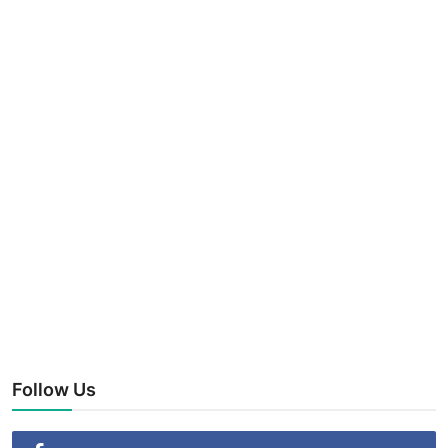
Follow Us