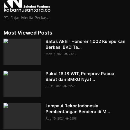
PT. Fajar Media Perkasa
Most Viewed Posts
Batas Akhir Honorer 1.002 Kumpulkan
Berkas, BKD Ta...
May 9, 2025
7325
Pukul 18.18 WIT, Pemprov Papua
Barat dan BMKG Nyat...
Jul 31, 2025
6957
Lampaui Rekor Indonesia,
Pembentangan Bendera di M...
Aug 15, 2024
5598