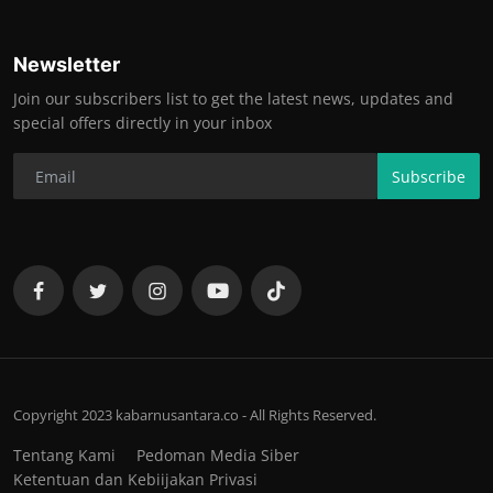
Newsletter
Join our subscribers list to get the latest news, updates and
special offers directly in your inbox
Subscribe
Copyright 2023 kabarnusantara.co - All Rights Reserved.
Tentang Kami
Pedoman Media Siber
Ketentuan dan Kebiijakan Privasi